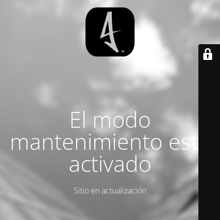
El modo
mantenimiento está
activado
Sitio en actualización