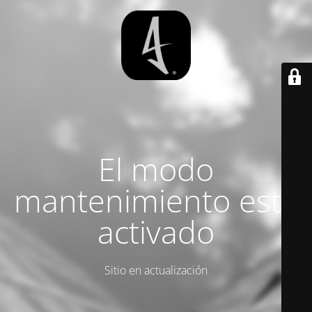
El modo
mantenimiento está
activado
Sitio en actualización